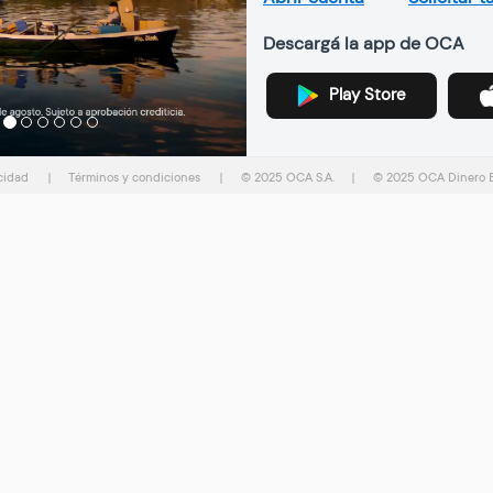
Descargá la app de OCA
Play Store
Previous
Next
acidad
|
Términos y condiciones
|
© 2025 OCA S.A.
|
© 2025 OCA Dinero El