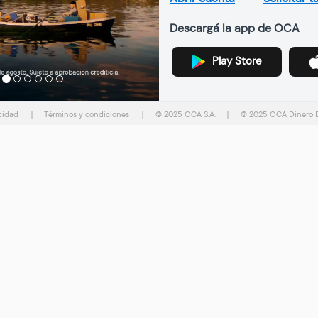
Descargá la app de OCA
Play Store
Previous
Next
acidad
|
Términos y condiciones
|
© 2025 OCA S.A.
|
© 2025 OCA Dinero El