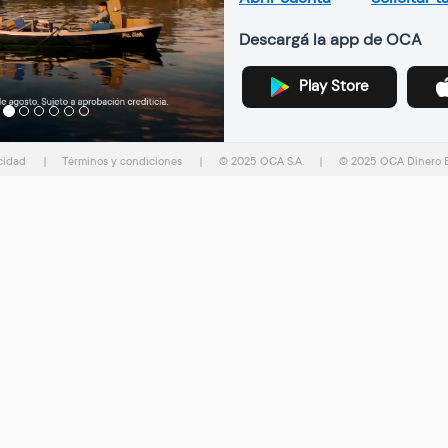
Descargá la app de OCA
Play Store
Previous
Next
acidad
|
Términos y condiciones
|
© 2025 OCA S.A.
|
© 2025 OCA Dinero El